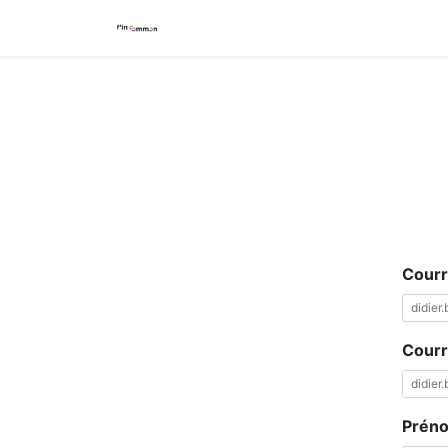
Accueil
Prendre des parts
Courr
Courr
Prén