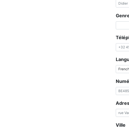
Genr
Télé
Lang
Numér
Adre
Ville